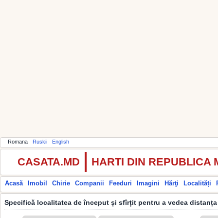
Romana
Ruskii
English
CASATA.MD
HARTI DIN REPUBLICA
Acasă
Imobil
Chirie
Companii
Feeduri
Imagini
Hărţi
Localități
Specifică localitatea de început și sfîrțit pentru a vedea distanța