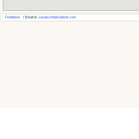
Feedback
| Email la:
casata.md@outlook.com