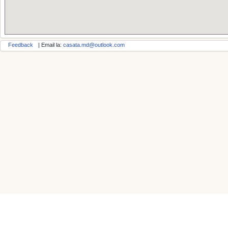
Feedback
| Email la:
casata.md@outlook.com