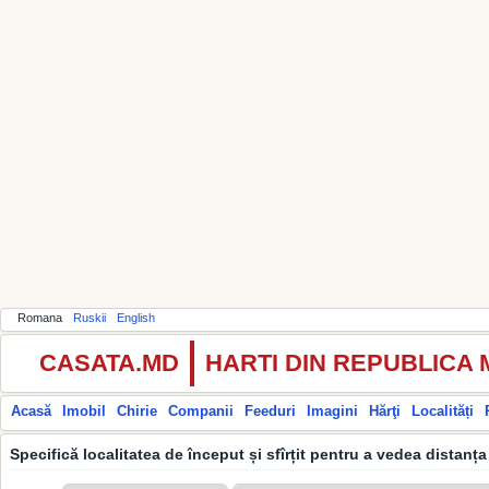
Romana
Ruskii
English
CASATA.MD
HARTI DIN REPUBLICA
Acasă
Imobil
Chirie
Companii
Feeduri
Imagini
Hărţi
Localități
Specifică localitatea de început și sfîrțit pentru a vedea distanța