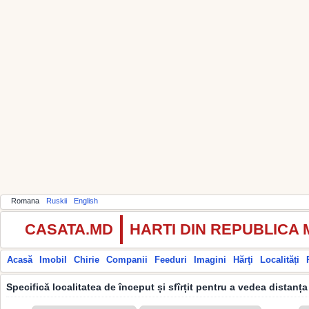
Romana
Ruskii
English
CASATA.MD
HARTI DIN REPUBLICA
Acasă
Imobil
Chirie
Companii
Feeduri
Imagini
Hărţi
Localități
Specifică localitatea de început și sfîrțit pentru a vedea distanța