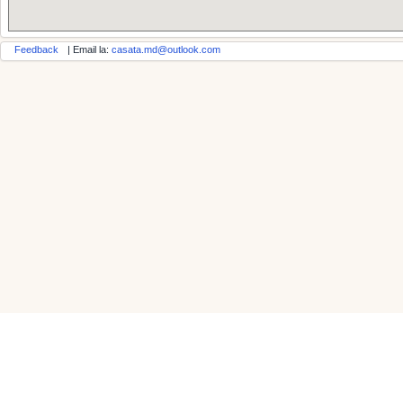
Feedback
| Email la:
casata.md@outlook.com