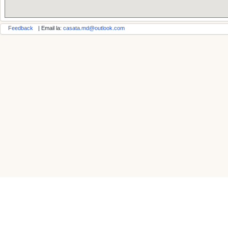
Feedback
| Email la:
casata.md@outlook.com