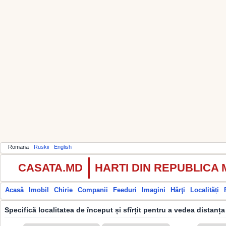
Romana
Ruskii
English
CASATA.MD
HARTI DIN REPUBLICA
Acasă
Imobil
Chirie
Companii
Feeduri
Imagini
Hărţi
Localități
Specifică localitatea de început și sfîrțit pentru a vedea distanța