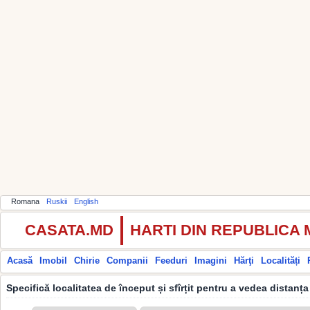
Romana
Ruskii
English
CASATA.MD
HARTI DIN REPUBLICA
Acasă
Imobil
Chirie
Companii
Feeduri
Imagini
Hărţi
Localități
Specifică localitatea de început și sfîrțit pentru a vedea distanța