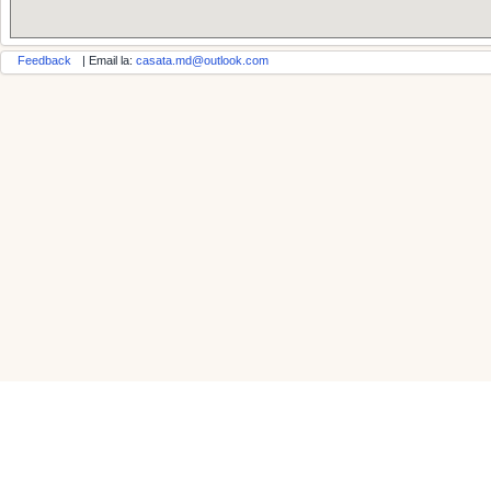
Feedback
| Email la:
casata.md@outlook.com