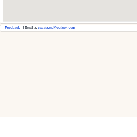
Feedback
| Email la:
casata.md@outlook.com