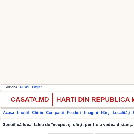
Romana
Ruskii
English
CASATA.MD
HARTI DIN REPUBLICA
Acasă
Imobil
Chirie
Companii
Feeduri
Imagini
Hărţi
Localități
Specifică localitatea de început și sfîrțit pentru a vedea distanța