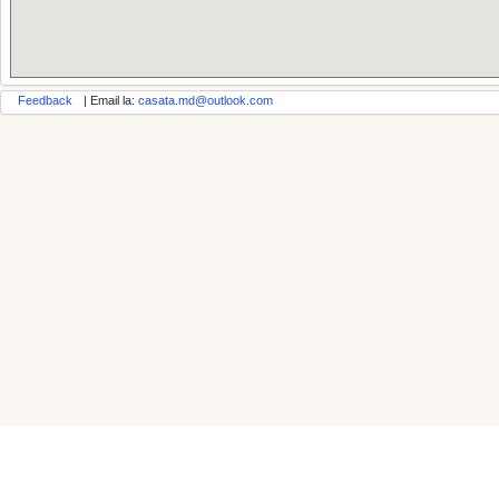
Feedback
| Email la:
casata.md@outlook.com