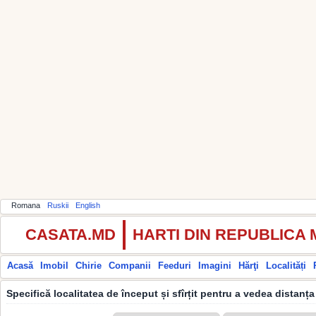
Romana
Ruskii
English
CASATA.MD
HARTI DIN REPUBLICA
Acasă
Imobil
Chirie
Companii
Feeduri
Imagini
Hărţi
Localități
Specifică localitatea de început și sfîrțit pentru a vedea distanța