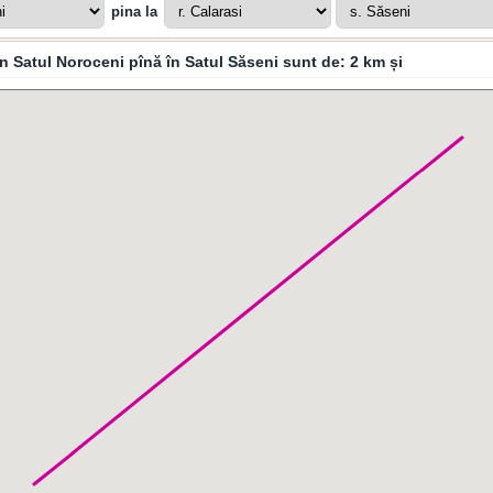
pina la
in Satul Noroceni pînă în Satul Săseni sunt de:
2 km
și