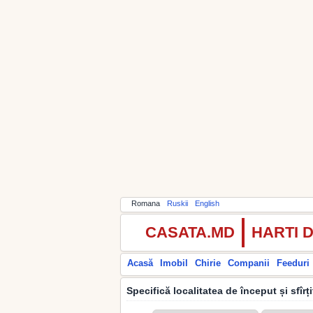
Romana
Ruskii
English
CASATA.MD
HARTI 
Acasă
Imobil
Chirie
Companii
Feeduri
Specifică localitatea de început și sfîrț