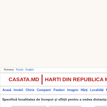
Romana
Ruskii
English
CASATA.MD
HARTI DIN REPUBLICA
Acasă
Imobil
Chirie
Companii
Feeduri
Imagini
Hărţi
Localități
Specifică localitatea de început și sfîrțit pentru a vedea distanța