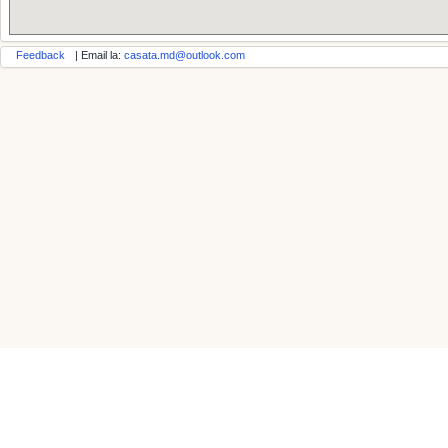
Feedback
| Email la:
casata.md@outlook.com