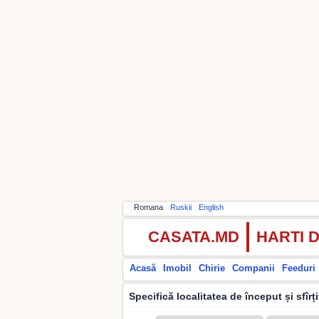
Romana
Ruskii
English
CASATA.MD
HARTI 
Acasă
Imobil
Chirie
Companii
Feeduri
Specifică localitatea de început și sfîrț