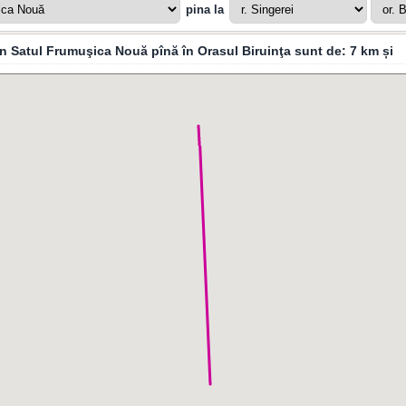
pina la
din Satul Frumuşica Nouă pînă în Orasul Biruinţa sunt de:
7 km
și