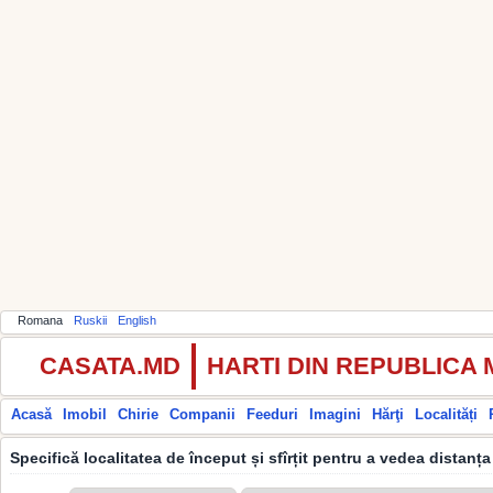
Romana
Ruskii
English
CASATA.MD
HARTI DIN REPUBLICA
Acasă
Imobil
Chirie
Companii
Feeduri
Imagini
Hărţi
Localități
Specifică localitatea de început și sfîrțit pentru a vedea distanța