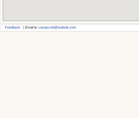
Feedback
| Email la:
casata.md@outlook.com