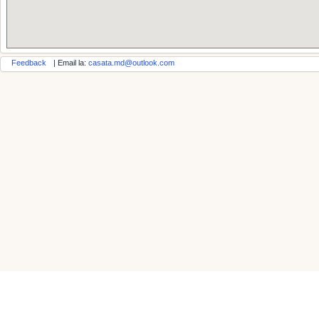
Feedback
| Email la:
casata.md@outlook.com