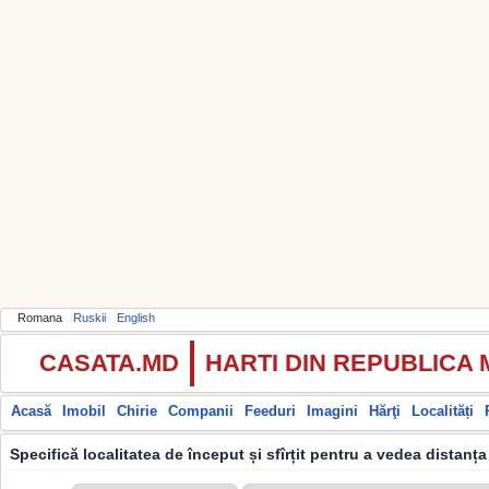
Romana
Ruskii
English
CASATA.MD
HARTI DIN REPUBLICA
Acasă
Imobil
Chirie
Companii
Feeduri
Imagini
Hărţi
Localități
Specifică localitatea de început și sfîrțit pentru a vedea distanța