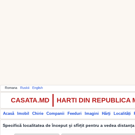
Romana
Ruskii
English
CASATA.MD
HARTI DIN REPUBLICA
Acasă
Imobil
Chirie
Companii
Feeduri
Imagini
Hărţi
Localități
Specifică localitatea de început și sfîrțit pentru a vedea distanța