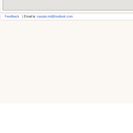
Feedback
| Email la:
casata.md@outlook.com