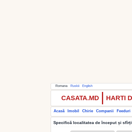
Romana
Ruskii
English
CASATA.MD
HARTI 
Acasă
Imobil
Chirie
Companii
Feeduri
Specifică localitatea de început și sfîrț