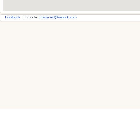
Feedback
| Email la:
casata.md@outlook.com