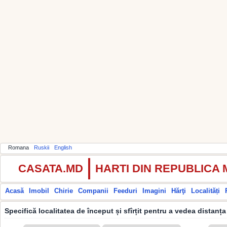
Romana
Ruskii
English
CASATA.MD
HARTI DIN REPUBLICA
Acasă
Imobil
Chirie
Companii
Feeduri
Imagini
Hărţi
Localități
Specifică localitatea de început și sfîrțit pentru a vedea distanța