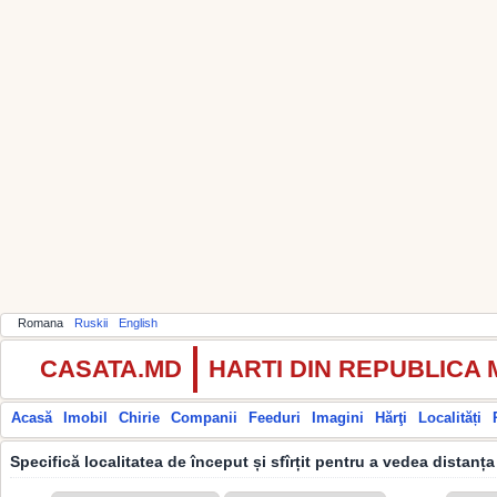
Romana
Ruskii
English
CASATA.MD
HARTI DIN REPUBLICA
Acasă
Imobil
Chirie
Companii
Feeduri
Imagini
Hărţi
Localități
Specifică localitatea de început și sfîrțit pentru a vedea distanța