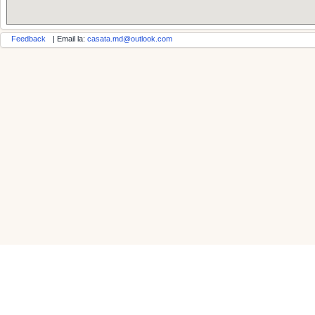
Feedback
| Email la:
casata.md@outlook.com