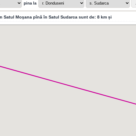
pina la
din Satul Moşana pînă în Satul Sudarca sunt de:
8 km
și