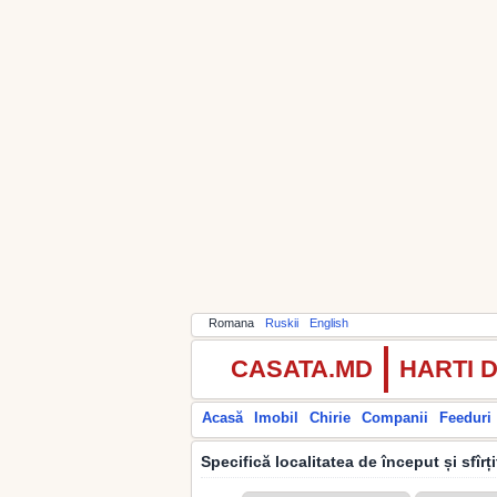
Romana
Ruskii
English
CASATA.MD
HARTI 
Acasă
Imobil
Chirie
Companii
Feeduri
Specifică localitatea de început și sfîrț