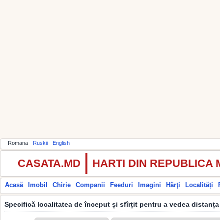
Romana
Ruskii
English
CASATA.MD
HARTI DIN REPUBLICA
Acasă
Imobil
Chirie
Companii
Feeduri
Imagini
Hărţi
Localități
Specifică localitatea de început și sfîrțit pentru a vedea distanța