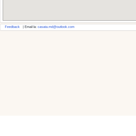
Feedback
| Email la:
casata.md@outlook.com