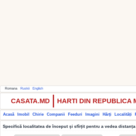
Romana
Ruskii
English
CASATA.MD
HARTI DIN REPUBLICA
Acasă
Imobil
Chirie
Companii
Feeduri
Imagini
Hărţi
Localități
Specifică localitatea de început și sfîrțit pentru a vedea distanța