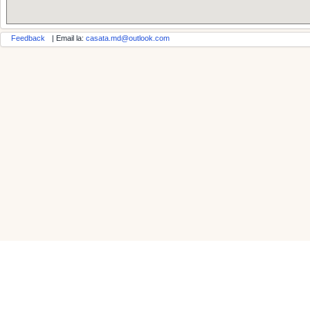
Feedback
| Email la:
casata.md@outlook.com