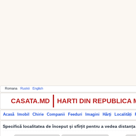
Romana
Ruskii
English
CASATA.MD
HARTI DIN REPUBLICA
Acasă
Imobil
Chirie
Companii
Feeduri
Imagini
Hărţi
Localități
Specifică localitatea de început și sfîrțit pentru a vedea distanța