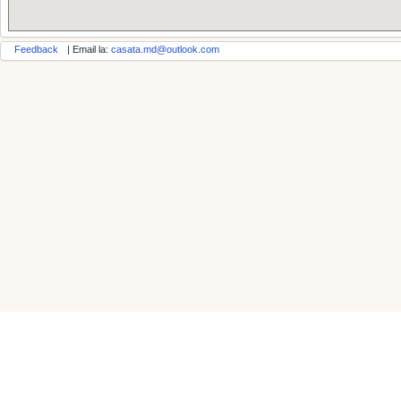
Feedback
| Email la:
casata.md@outlook.com