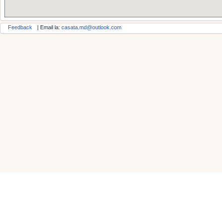
Feedback
| Email la:
casata.md@outlook.com