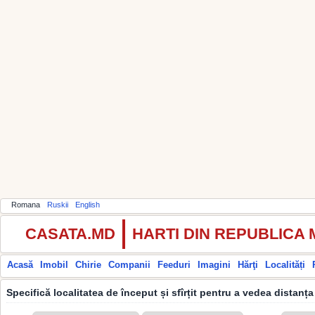
Romana
Ruskii
English
CASATA.MD
HARTI DIN REPUBLICA
Acasă
Imobil
Chirie
Companii
Feeduri
Imagini
Hărţi
Localități
Specifică localitatea de început și sfîrțit pentru a vedea distanța