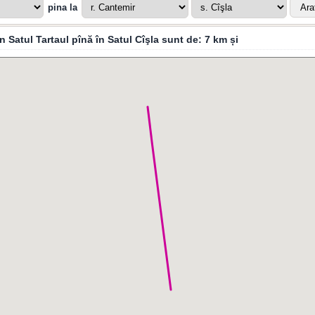
pina la
n Satul Tartaul pînă în Satul Cîşla sunt de:
7 km
și