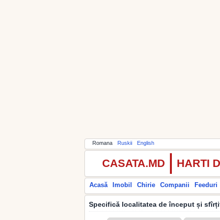
Romana
Ruskii
English
CASATA.MD
HARTI 
Acasă
Imobil
Chirie
Companii
Feeduri
Specifică localitatea de început și sfîrț